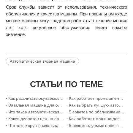
Срок службы зависит от использования, технического
обслуживания и качества машины. При правильном уходе
многие машины могут надежно работать в течение многих
лет, хотя регулярное обслуживание имеет важное
значение.
Автоматическая вязаная машина
СТАТЬИ ПО ТЕМЕ
Как рассчитать окупаемость промышленной вязальной машины
Как работает промышленная вязальная машина? Полное руководство
Вязальная машина для одного джерси и вязальная машина для двойного джерси: в чем разница
Как выбрать лучшую автоматическую вязальную машину
Что такое автоматическая вязальная машина? Типы, применение и преимущества
5 советов по обслуживанию промышленных вязальных машин
Каков диапазон цен на промышленные вязальные машины?
Как работает машина для вязания носков?
Что такое кругловязальная машина? Полное руководство
5 рекомендуемых производителей кругловязальных машин по всему миру в 2026 г.