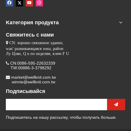
Kатегория продукта
Свяжитесь с нами

CN: хорошо связанное здание,
wan' развивающаяся зона, район
Лу Цзян, Q u по неделям, ключ F U
CN:0086-595-22632339

TW:00886-3-3798292
market@wellknit.com.tw

winnie@wellknit.com.tw
Подписывайся
Подпишитесь на нашу рассылку, чтобы получать больше.