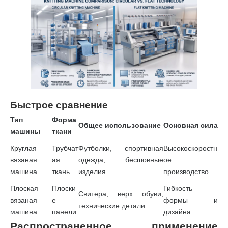
Быстрое сравнение
Тип
Форма
Общее использование
Основная сила
машины
ткани
Круглая
Трубчат
Футболки, спортивная
Высокоскоростн
вязаная
ая
одежда, бесшовные
ое
машина
ткань
изделия
производство
Плоская
Плоски
Гибкость
Свитера, верх обуви,
вязаная
е
формы и
технические детали
машина
панели
дизайна
Распространенное применение