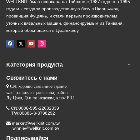
WELLKNIT была основана на Тайване с 1987 года, а в 1995
году мы создали производственную базу в Цюаньчжоу,
провинция Фуцзянь, и стали первым производителем
уточных вязальных машин, финансируемым из Тайваня,
который обосновался в Цюаньчжоу.
Kатегория продукта
Свяжитесь с нами

CN: хорошо связанное здание,
wan' развивающаяся зона, район
Лу Цзян, Q u по неделям, ключ F U
CN:0086-595-22632339

TW:00886-3-3798292
market@wellknit.com.tw

winnie@wellknit.com.tw
Подписывайся