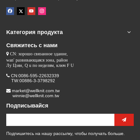
Kатегория продукта
Свяжитесь с нами

CN: хорошо связанное здание,
wan' развивающаяся зона, район
Лу Цзян, Q u по неделям, ключ F U
CN:0086-595-22632339

TW:00886-3-3798292
market@wellknit.com.tw

winnie@wellknit.com.tw
Подписывайся
Подпишитесь на нашу рассылку, чтобы получать больше.