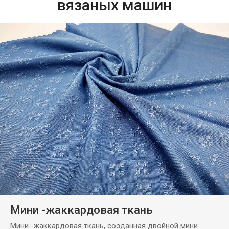
вязаных машин
Мини -жаккардовая ткань
Мини -жаккардовая ткань, созданная двойной мини