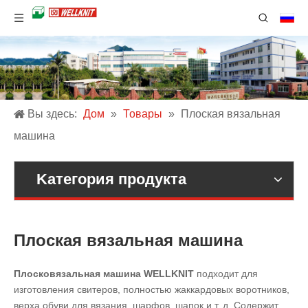
Вы здесь:
Дом
»
Товары
»
Плоская вязальная
машина
Kатегория продукта
Плоская вязальная машина
Плосковязальная машина WELLKNIT
подходит для
изготовления свитеров, полностью жаккардовых воротников,
верха обуви для вязания, шарфов, шапок и т. д. Содержит