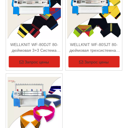
WELLKNIT WF-80DJT 80-
WELLKNIT WF-80SJT 80-
дюймовая 3+3 Система
дюймовая трехсистемная
Двойной Каретки
вязальная машина с одной
Полностью Жаккардовый
кареткой и полностью
Запрос цены
Запрос цены
Воротник Вязальная
жаккардовым воротником
Машина