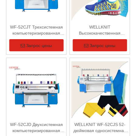
WF-52CJT Трехсистемная
WELLKNIT
компьютеризированная
Высококачественная
плосковязальная машина
система WF-52CJD-XM 2+2
Компьютеризированная 3D-
Запрос цены
Запрос цены
система Верх обуви
Плосковязальная машина
WF-52CJD Двухсистемная
WELLKNIT WF-52CJS 52-
компьютеризированная
дюймовая односистемная