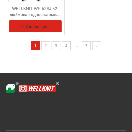
WELLKNIT WF-52SJ 52-
дюймовая односистемная
компьютеризированная
вязальная машина с одной
Запрос цены
головкой
...
1
2
3
4
7
»
Быстрая навигация