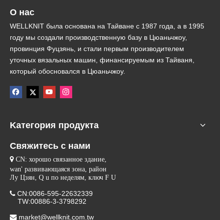
О нас
WELLKNIT была основана на Тайване с 1987 года, а в 1995
году мы создали производственную базу в Цюаньчжоу,
провинция Фуцзянь, и стали первым производителем
уточных вязальных машин, финансируемым из Тайваня,
который обосновался в Цюаньчжоу.
Kатегория продукта
Свяжитесь с нами

CN: хорошо связанное здание,
wan' развивающаяся зона, район
Лу Цзян, Q u по неделям, ключ F U
CN:0086-595-22632339

TW:00886-3-3798292
market@wellknit.com.tw
