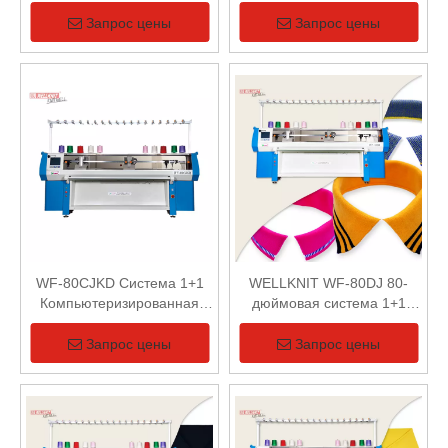
плосковязальная машина
компьютеризированная
плосковязальная машина
Запрос цены
Запрос цены
WF-80CJKD Система 1+1
WELLKNIT WF-80DJ 80-
Компьютеризированная
дюймовая система 1+1
плосковязальная машина
Двойная головка
Компьютеризированная
Запрос цены
Запрос цены
вязальная машина для
воротника