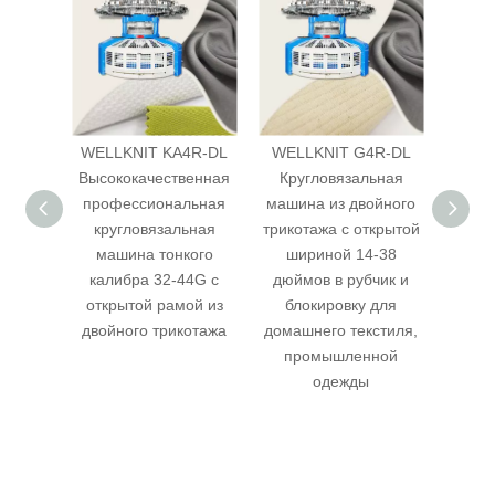
4R-DL
WELLKNIT KA4R-DL
WELLKNIT G4R-DL
WEL
Тонкий
Высококачественная
Кругловязальная
Высок
44G
профессиональная
машина из двойного
проф
рина
кругловязальная
трикотажа с открытой
кру
ной
машина тонкого
шириной 14-38
маши
калибра 32-44G с
дюймов в рубчик и
трико
ьная
открытой рамой из
блокировку для
рубчи
ля
двойного трикотажа
домашнего текстиля,
кстиля
промышленной
одежды
ная