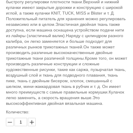
быстроту регулировки плотности ткани.Верхний и нижний
кулачки имеют закрытые дорожки и конструкцию с широкой
иглой, а также кулачки KNIT, TUCK, MISS и Blister и т. Д.
Положительный питатель для хранения можно регулировать
независимо или в целом.Эластичная двойная ткань также
доступна, если машина оснащена устройством подачи нити
из лайкры (эластичный валик).Наряду с цилиндром разного
калибра, он легко заменяется и больше подходит для
различных рынков трикотажных тканей.Он также может
производить различные высококачественные двойные
трикотажные ткани различной толщины.Кроме того, он может
производить различные конструкции и сложные
художественные рисунки, такие как саржа, пузырчатая ткань,
воздушный слой и ткань для подводного плавания, ткань
пике, ткань с двойным бисером, хлопок, смешанный с
шелком, мини-жаккардовая ткань в рубчик и т. д. Он имеет
много преимуществ с самые правильные кормушки.Кулачок
легко заменить, а скорость вращения выше.Это
высокоэффективная двойная вязальная машина.
Количество: